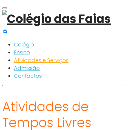
Skip
to
content
Colégio
Ensino
Atividades e Serviços
Admissão
Contactos
Atividades
Atividades de
e
Tempos Livres
Serviços