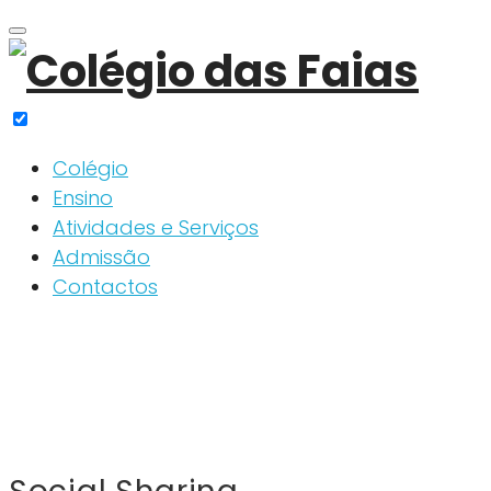
Skip
to
content
Colégio
Ensino
Atividades e Serviços
Admissão
Contactos
Social
Sharing